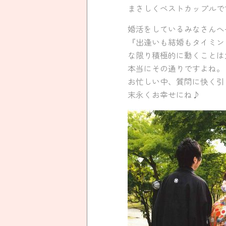
まさしくベストカップルで
婚活をしているみなさんへ
『出逢いも結婚もタイミン
な限り積極的に動くことは
本当にその通りですよね。
お忙しい中、質問に快く引
末永くお幸せにね♪