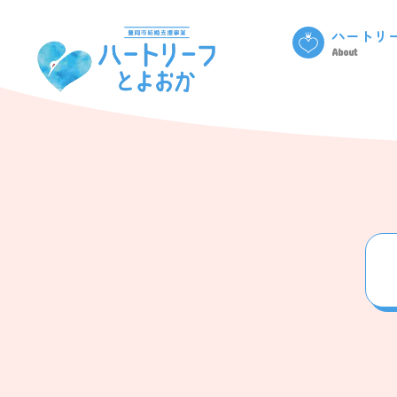
ハートリ
About
omiai事業
はーとピー