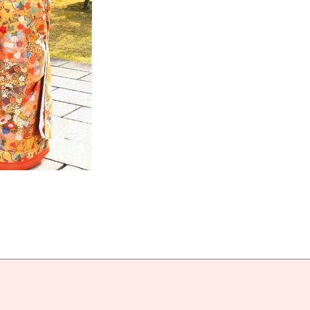
About
1対1のお見合い事業
マッチングイベント事業
Event
Event Report
Engagement
商品券を贈呈します