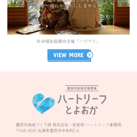
商品券を贈呈します
社会福祉協議会主催「ハピマリ」
VIEW MORE
豊岡市地域づくり課 移住定住・若者係 ハートリーフ事務局
〒668-8666 兵庫県豊岡市中央町2-4