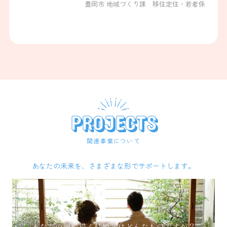
豊岡市 地域づくり課 移住定住・若者係
About
1対1のお見合い事業
マッチングイベント事業
PROJECTS
Event
関連事業について
Event Report
あなたの未来を、さまざまな形でサポートします。
Engagement