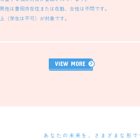
男性は豊岡市在住または在勤、女性は不問です。
Event
以上（学生は不可）が対象です。
Event Report
Engagement
VIEW MORE
商品券を贈呈します
あなたの未来を、さまざまな形で