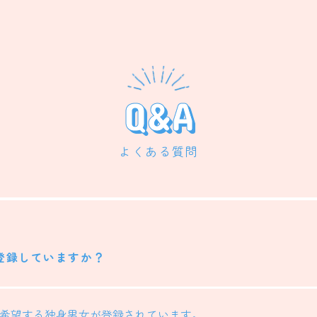
Q&A
よくある質問
About
登録していますか？
1対1のお見合い事業
マッチングイベント事業
希望する独身男女が登録されています。