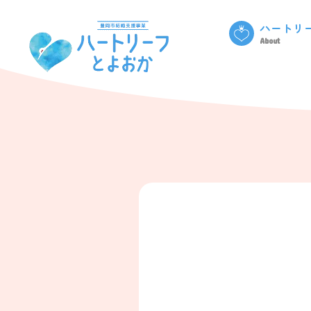
ハートリ
About
omiai事業
はーとピー