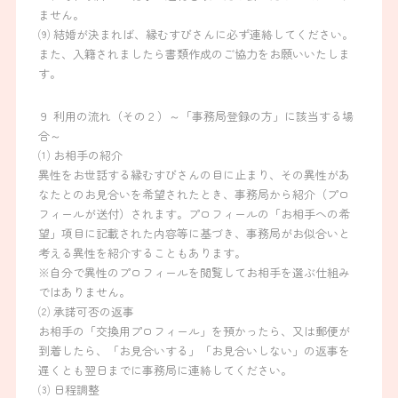
ません。
⑼ 結婚が決まれば、縁むすびさんに必ず連絡してください。
また、入籍されましたら書類作成のご協力をお願いいたしま
す。
９ 利用の流れ（その２）～「事務局登録の方」に該当する場
合～
⑴ お相手の紹介
異性をお世話する縁むすびさんの目に止まり、その異性があ
なたとのお見合いを希望されたとき、事務局から紹介（プロ
フィールが送付）されます。プロフィールの「お相手への希
望」項目に記載された内容等に基づき、事務局がお似合いと
考える異性を紹介することもあります。
※自分で異性のプロフィールを閲覧してお相手を選ぶ仕組み
ではありません。
⑵ 承諾可否の返事
お相手の「交換用プロフィール」を預かったら、又は郵便が
到着したら、「お見合いする」「お見合いしない」の返事を
遅くとも翌日までに事務局に連絡してください。
⑶ 日程調整