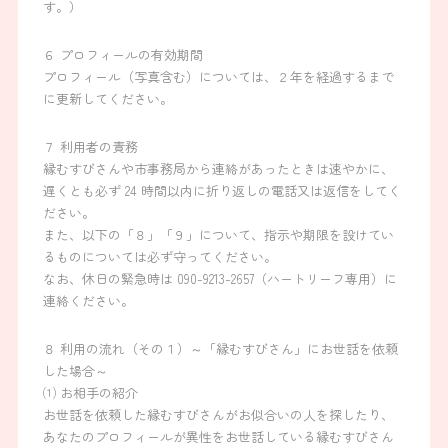
す。）
６ プロフィールの有効期間
プロフィール（写真含む）については、２年を経過するまで
に更新してください。
７ 利用者の責務
縁むすびさんや市事務局から連絡があったときは速やかに、
遅くとも必ず 24 時間以内に折り返しの電話又は返信をしてく
ださい。
また、以下の「８」「９」について、指示や期限を設けてい
るものについては必ず守ってください。
なお、休日の緊急時は 090-9213-2657（ハートリーフ専用）に
連絡ください。
８ 利用の流れ（その１）～「縁むすびさん」にお世話を依頼
した場合～
⑴ お相手の紹介
お世話を依頼した縁むすびさんがお似合いの人を探したり、
あなたのプロフィールが異性をお世話している縁むすびさん