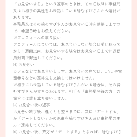
「お見合いする」という返事のときは、その日以降に事務局
又はお相手の異性をお世話している縁むすびさんから連絡が
あります。
事務局又はその縁むすびさんがお見合い日時を調整しますの
で、希望日時をお伝えください。
※プロフィールの取り扱い
プロフィールについては、お見合いしない場合は受け取って
から 1 週間以内、お見合いする場合はお見合い日までに返信
用封筒で郵送してください。
⑷ お見合い
カフェなどでお見合いします。お見合いの席では、LINE や電
話番号などの連絡先を交換してはいけません。
※相手にお世話している縁むすびさんがいる場合は、その縁
むすびさんが立ち会われます。相手も「事務局登録の方」の
場合には誰も立ち会いません。
About
⑸ お見合い後の返事
お見合い終了後、遅くとも翌日までに、次に「デートする」
1対1のお見合い事業
か「デートしない」かの返事を縁むすびさん及び事務局の両
方に連絡してください。
⑹ お見合い後、双方が「デートする」となれば、縁むすびさ
マッチングイベント事業