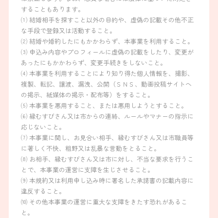
することもあります。
⑴ 結婚相手を探すこと以外の目的や、虚偽の記載その他不正
な手段で登録又は活動すること。
⑵ 結婚や婚約したにもかかわらず、本事業を利用すること。
⑶ 申込み内容やプロフィールに虚偽の記載をしたり、変更が
あったにもかかわらず、変更手続きをしないこと。
⑷ 本事業を利用することにより知り得た個人情報を、撮影、
複製、転記、譲渡、漏洩、公開（ＳＮＳ、動画投稿サイトへ
の掲示、紙媒体の掲示・配布等）をすること。
⑸ 本事業を悪用すること、または悪用しようとすること。
⑹ 縁むすびさん又は市からの連絡、ルールやマナーの指示に
応じないこと。
⑺ 本事業に関し、お見合い相手、縁むすびさん又は市職員等
に著しく不快、粗野又は乱暴な言動をとること。
⑻ お相手、縁むすびさん又は市に対し、不当な要求を行うこ
とで、本事業の運営に支障を生じさせること。
⑼ 本規約又は利用申し込み時に署名した承諾書の記載内容に
違反すること。
⑽ その他本事業の運営に重大な支障をきたす恐れがあるこ
と。