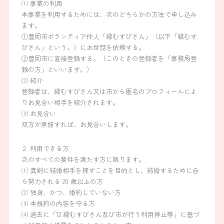
⑴ 事業の利用
本事業を利用するためには、次のどちらかの方法で申し込み
ます。
①豊岡市ボランティア仲人「縁むすびさん」（以下「縁むす
びさん」という。）にお世話を依頼する。
②豊岡市に直接登録する。（このときの登録者を「事務局登
録の方」といいます。）
⑵ 紹介
登録者は、縁むすびさん又は市から匿名のプロフィールによ
りお見合い相手を紹介されます。
⑶ お見合い
双方が承諾すれば、お見合いします。
２ 利用できる方
次のすべての要件を満たす方に限ります。
⑴ 真剣に結婚相手を探すことを目的とし、結婚するために自
ら努力される 20 歳以上の方
⑵ 独身、かつ、婚約していない方
⑶ 本規約の内容を守る方
⑷ 過去に「12 縁むすびさん及び市が行う利用停止等」に基づ