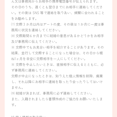
ん又は事務局からお相手の携帯電話番号が伝えられます。
その日のうち、遅くとも翌日までにお相手に連絡してくださ
い。その後は SNS 等で連絡を取りあい、頻繁に会われること
Event
をお勧めします。
⑺ 交際 3 か月以内はデートの度、その後は１か月に一度は事
務局に状況を連絡してください。
Event Report
⑻ 交際期間６か月までに結婚の意思があるかどうかをお相手
及び事務局に伝えてください。
Engagement
※ 交際中でもお見合い相手を紹介することがあります。その
結果、並行して交際することになった場合は、その日から概
ね1ヶ月を目安に交際相手を一人にしてください。
※ 交際を中止したいときは、直接相手に伝えるとともに、必
ず事務局に連絡してください。
商品券を贈呈します
交際が中止になったときは、知りえた個人情報を削除、廃棄
し、それ以降にお相手に連絡を取ったり会ったりしてはいけ
ません。
⑼ 結婚が決まれば、事務局に必ず連絡してください。
また、入籍されましたら書類作成のご協力をお願いいたしま
す。