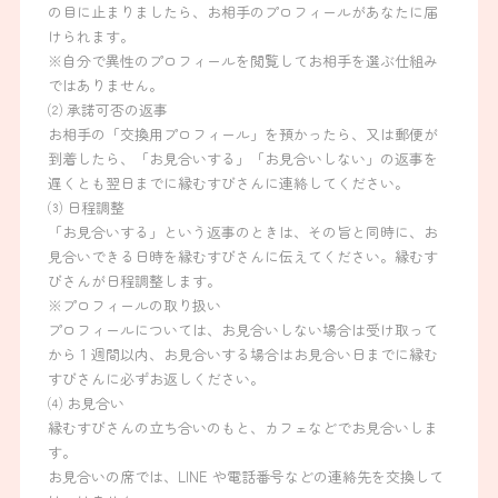
の目に止まりましたら、お相手のプロフィールがあなたに届
けられます。
※自分で異性のプロフィールを閲覧してお相手を選ぶ仕組み
ではありません。
⑵ 承諾可否の返事
お相手の「交換用プロフィール」を預かったら、又は郵便が
到着したら、「お見合いする」「お見合いしない」の返事を
遅くとも翌日までに縁むすびさんに連絡してください。
⑶ 日程調整
「お見合いする」という返事のときは、その旨と同時に、お
見合いできる日時を縁むすびさんに伝えてください。縁むす
びさんが日程調整します。
※プロフィールの取り扱い
プロフィールについては、お見合いしない場合は受け取って
から 1 週間以内、お見合いする場合はお見合い日までに縁む
すびさんに必ずお返しください。
⑷ お見合い
縁むすびさんの立ち合いのもと、カフェなどでお見合いしま
す。
お見合いの席では、LINE や電話番号などの連絡先を交換して