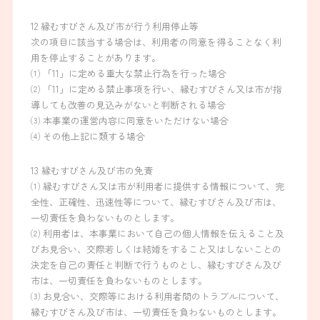
12 縁むすびさん及び市が行う利用停止等
次の項目に該当する場合は、利用者の同意を得ることなく利
用を停止することがあります。
⑴ 「11」に定める重大な禁止行為を行った場合
⑵ 「11」に定める禁止事項を行い、縁むすびさん又は市が指
導しても改善の見込みがないと判断される場合
⑶ 本事業の運営内容に同意をいただけない場合
⑷ その他上記に類する場合
13 縁むすびさん及び市の免責
⑴ 縁むすびさん又は市が利用者に提供する情報について、完
全性、正確性、迅速性等について、縁むすびさん及び市は、
一切責任を負わないものとします。
⑵ 利用者は、本事業において自己の個人情報を伝えること及
びお見合い、交際若しくは結婚をすること又はしないことの
決定を自己の責任と判断で行うものとし、縁むすびさん及び
市は、一切責任を負わないものとします。
⑶ お見合い、交際等における利用者間のトラブルについて、
縁むすびさん及び市は、一切責任を負わないものとします。