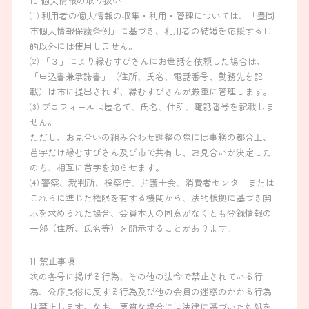
10 個人情報の取り扱い
⑴ 利用者の個人情報の収集・利用・管理については、「豊岡
市個人情報保護条例」に基づき、利用者の結婚を応援する目
的以外には使用しません。
⑵ 「３」により縁むすびさんにお世話を依頼した場合は、
「申込書兼承諾書」（住所、氏名、電話番号、勤務先を記
載）は市に提出されず、縁むすびさんが厳重に管理します。
⑶ プロフィールは匿名で、氏名、住所、電話番号を記載しま
せん。
ただし、お見合いの組み合わせ調整の際には事務の都合上、
苗字だけ縁むすびさん及び市で共有し、お見合いが決定した
のち、相互に苗字を知らせます。
⑷ 警察、裁判所、検察庁、弁護士会、消費者センターまたは
これらに準じた権限を有する機関から、法的根拠に基づき開
示を求められた場合、会員本人の同意がなくとも登録情報の
一部（住所、氏名等）を開示することがあります。
11 禁止事項
次の各号に掲げる行為、その他の法令で禁止されている行
為、公序良俗に反する行為及び他の会員の迷惑のかかる行為
は禁止します。なお、悪質な場合には法律に基づいた対処を