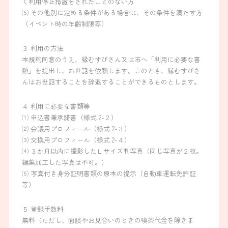
く利用停止措置をされたことのない方
⑸ その他別に定める条件がある場合は、その条件を満たす方
（イベント時の年齢制限等）
３ 利用の方法
本規約同意のうえ、縁むすびさん又は市へ「利用に必要な書
類」を提出し、お世話を依頼します。このとき、縁むすびさ
んはお世話することを辞退することができるものとします。
４ 利用に必要な書類等
⑴ 申込書兼承諾書（様式 2-２）
⑵ 会議用プロフィール（様式 2-３）
⑶ 交換用プロフィール（様式 2-４）
⑷ ３か月以内に撮影したＬサイズ判写真（同じ写真が２枚。
編集加工した写真は不可。）
⑸ 写真付き身分証明書類の原本の提示（自動車運転免許証
等）
５ 登録手数料
無料（ただし、面談やお見合いのときの喫茶代金を除きま