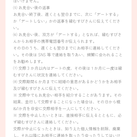
はいけません。
⑸ お見合い後の返事
お見合い終了後、遅くとも翌日までに、次に「デートする」
か「デートしない」かの返事を縁むすびさんに伝えてくださ
い。
⑹ お見合い後、双方が「デートする」となれば、縁むすびさ
んからお相手の携帯電話番号が伝えられます。
その日のうち、遅くとも翌日までにお相手に連絡してくださ
い。その後は SNS 等で連絡を取りあい、頻繁に会われること
をお勧めします。
⑺ 交際 3 か月以内はデートの度、その後は１か月に一度は縁
むすびさんに状況を連絡してください。
⑻ 交際期間６か月までに結婚の意思があるかどうかをお相手
及び縁むすびさんに伝えてください。
※ 交際中でもお見合い相手を紹介することがあります。その
結果、並行して交際することになった場合は、その日から概
ね1か月を目安に交際相手を一人にしてください。
※ 交際を中止したいときは、直接相手に伝えるとともに、必
ず縁むすびさんに連絡してください。
交際が中止になったときは、知りえた個人情報を削除、廃棄
し、それ以降にお相手に連絡を取ったり会ったりしてはいけ